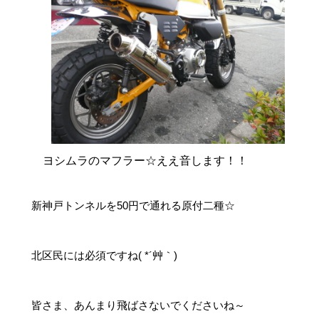
ヨシムラのマフラー☆ええ音します！！
新神戸トンネルを50円で通れる原付二種☆
北区民には必須ですね( *´艸｀)
皆さま、あんまり飛ばさないでくださいね～