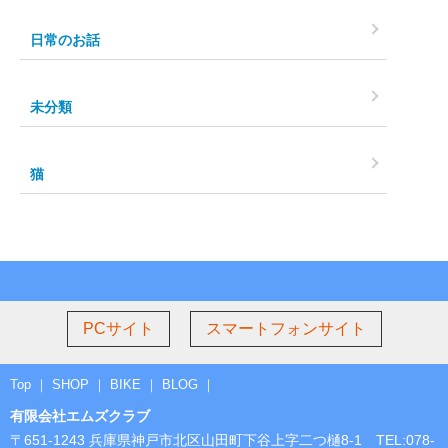
日常のお話
未分類
猫
PCサイト
スマートフォンサイト
Top
｜
SHOP
｜
BIKE
｜
BLOG
｜
有限会社エムズクラブ
〒651-1243 兵庫県神戸市北区山田町下谷上字二つ樋8-1 TEL:078-