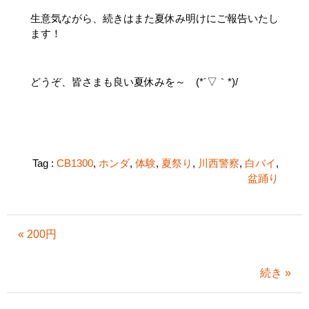
生意気ながら、続きはまた夏休み明けにご報告いたし
ます！
どうぞ、皆さまも良い夏休みを～ (*´▽｀*)/
Tag :
CB1300
,
ホンダ
,
体験
,
夏祭り
,
川西警察
,
白バイ
,
盆踊り
« 200円
続き »