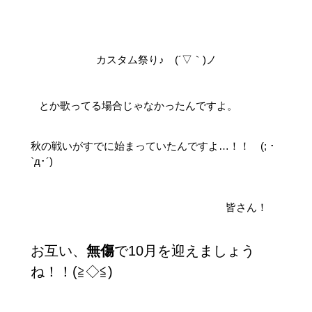
カスタム祭り♪ (´▽｀)ノ
とか歌ってる場合じゃなかったんですよ。
秋の戦いがすでに始まっていたんですよ…！！ (; ･
`д･´)
皆さん！
お互い、
無傷
で10月を迎えましょう
ね！！(≧◇≦)