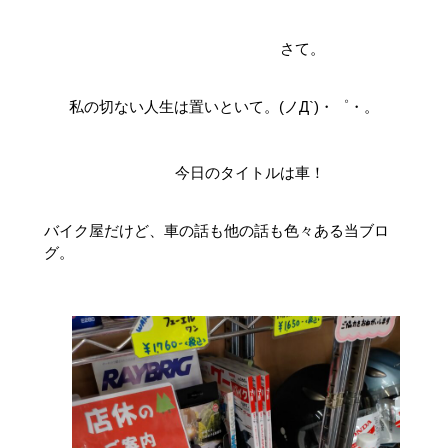
さて。
私の切ない人生は置いといて。(ノД`)・゜・。
今日のタイトルは車！
バイク屋だけど、車の話も他の話も色々ある当ブロ
グ。