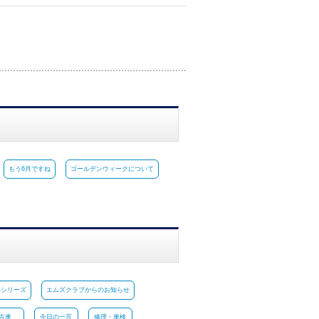
もう6月ですね
ゴールデンウィークについて
いシリーズ
エムズクラブからのお知らせ
古車
今日の一言
修理・車検